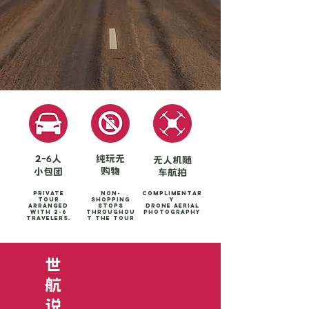
2-6人
纯玩无
无人机随
购物
小包团
车航拍
Private
Non-
Complimentar
tour
shopping
y
arranged
stops
Drone aerial
with 2-6
throughou
photography
travelers.
t the tour
世
​航
​说