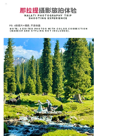
那拉提
摄影旅拍体验
nalati Photography Trip
Shooting Experience
PS： 6张底片+调色，不含妆造
Note: 6 edited photos with color correction
(makeup and styling not included).