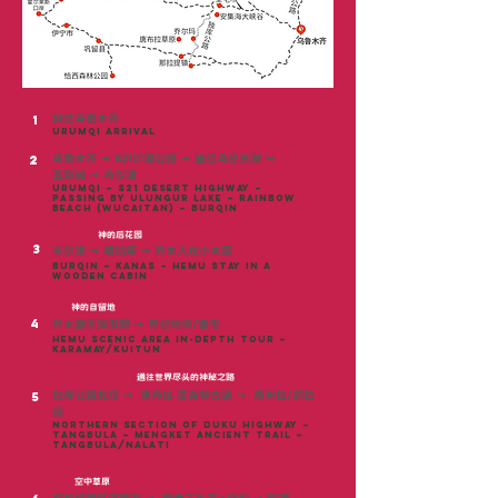
抵达乌鲁木齐
1
urumqi arrival
乌鲁木齐
→
S21沙漠公路
→
途经乌伦古湖
→
2
五彩滩
→
布尔津
Urumqi – S21 Desert Highway –
Passing by Ulungur Lake – Rainbow
Beach (Wucaitan) – Burqin
神的后花园
3
布尔津 → 喀纳斯 → 乔木入住小木屋
Burqin – Kanas – Hemu Stay in a
Wooden Cabin
神的自留地
4
乔木景区深度游
→
克拉玛依/奎屯
Hemu Scenic Area In-Depth Tour –
Karamay/Kuitun
通往世界尽头的神秘之路
独库公路北段
→
唐布拉
孟克特古道
→
唐布拉/那拉
5
提
Northern Section of Duku Highway –
Tangbula – Mengket Ancient Trail –
Tangbula/Nalati
空中草原