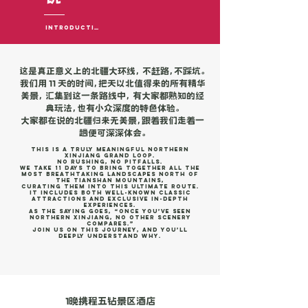
Introduction
这是真正意义上的北疆大环线， 不赶路，不踩坑。
我们用 11 天的时间，把天以北值得来的所有精华
美景， 汇集到这一条路线中， 有大家都熟知的经
典玩法，也有小众深度的特色体验。
大家都在说的北疆归来无美景，跟着我们走着一
趟便可深深体会。
This is a truly meaningful Northern
Xinjiang Grand Loop.
No rushing, no pitfalls.
We take 11 days to bring together all the
most breathtaking landscapes north of
the Tianshan Mountains,
curating them into this ultimate route.
It includes both well-known classic
attractions and exclusive in-depth
experiences.
As the saying goes, “Once you’ve seen
Northern Xinjiang, no other scenery
compares.”
Join us on this journey, and you’ll
deeply understand why.
1晚携程五钻景区酒店