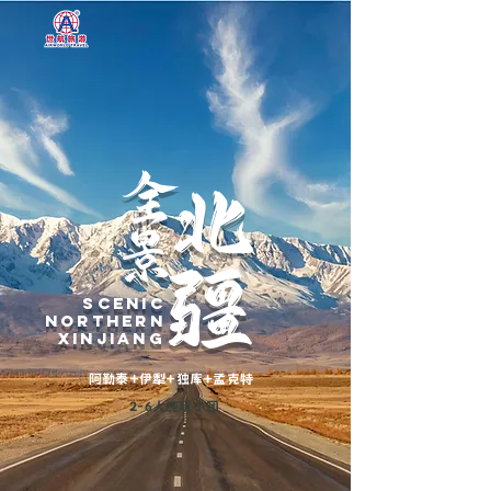
全
北
景
疆
SCENIC
NORTHERN
XINJIANG
阿勒泰+伊犁+独库+孟克特
2-6人纯玩小团