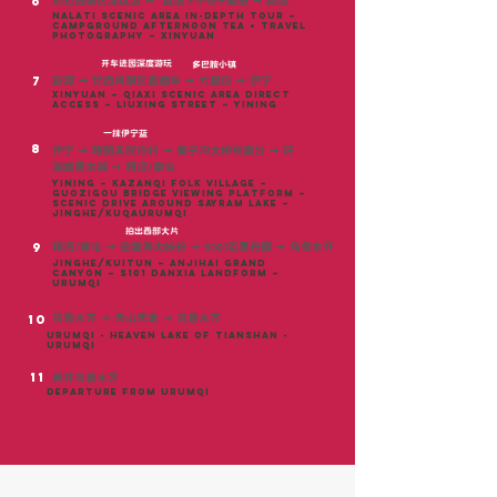
6
那拉提景区深度游
→
营地下午茶+旅拍
→
新源
Nalati Scenic Area In-Depth Tour –
Campground Afternoon Tea + Travel
Photography – Xinyuan
开车进园深度游玩
多巴胺小镇
7
新源
→
恰西风景区直通车
→
六星街
→
伊宁
Xinyuan – Qiaxi Scenic Area Direct
Access – Liuxing Street – Yining
一抹伊宁蓝
8
伊宁 → 喀赞其民俗村 → 果子沟大桥观景台 → 环
游赛里木湖 → 精河/奎屯
Yining – Kazanqi Folk Village –
Guozigou Bridge Viewing Platform –
Scenic Drive Around Sayram Lake –
Jinghe/KuqaURUMQI
拍出西部大片
9
精河/奎屯 → 安集海大峡谷 → S101百里丹霞 → 乌鲁木齐
Jinghe/Kuitun – Anjihai Grand
Canyon – S101 Danxia Landform –
Urumqi
乌鲁木齐 → 天山天池 → 乌鲁木齐
10
Urumqi - heaven lake of tianshan -
urumqi
11
离开乌鲁木齐
DEPARTURE FROM URUMQI